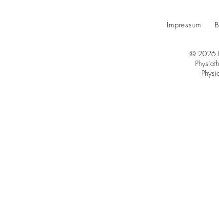
Impressum
B
© 2026 K
Physiot
Physi