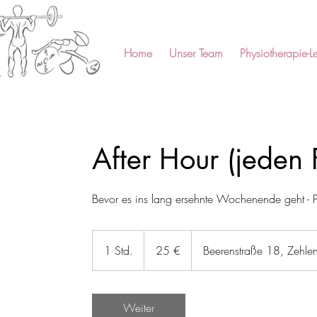
Home
Unser Team
Physiotherapie-Le
After Hour (jeden
Bevor es ins lang ersehnte Wochenende geht - 
25
Euro
1 Std.
1
25 €
Beerenstraße 18, Zehlen
S
t
d
Weiter