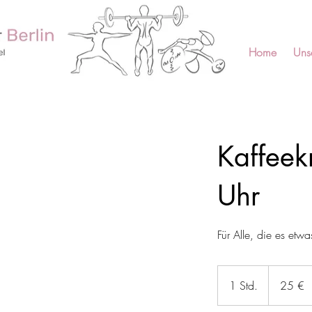
Home
Uns
Kaffeek
Uhr
Für Alle, die es et
25
Euro
1 Std.
1
25 €
S