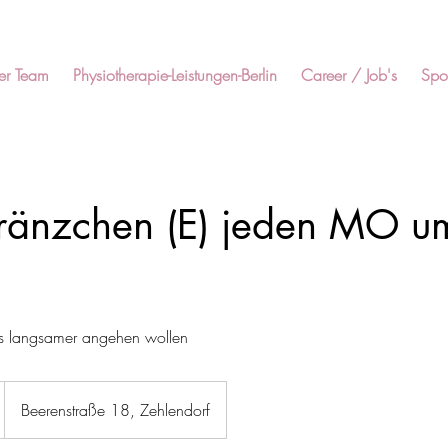
er Team
Physiotherapie-Leistungen-Berlin
Career / Job's
Spor
ränzchen (E) jeden MO u
was langsamer angehen wollen
Beerenstraße 18, Zehlendorf