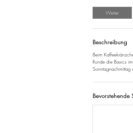
t
d
Weiter
Beschreibung
Beim Kaffeekränzche
Runde die Basics im 
Sonntagnachmittag 
Bevorstehende 