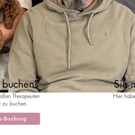
g buchen?
Sie 
allen Therapeuten
Hier hab
kt zu buchen.
ib-Buchung