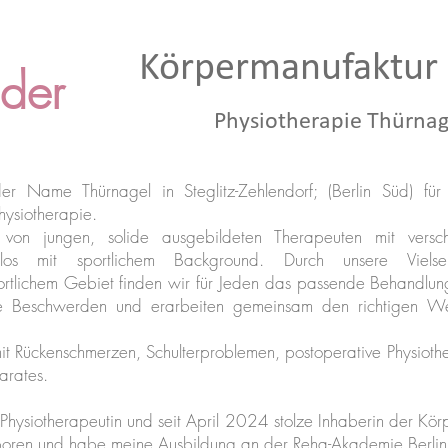
Körpermanufaktur
 der
Physiotherapie Thürnag
r Name Thürnagel in Steglitz-Zehlendorf; (Berlin Süd) für 
hysiotherapie.
von jungen, solide ausgebildeten Therapeuten mit versc
mslos mit sportlichem Background. Durch unsere Vielse
ortlichem Gebiet finden wir für Jeden das passende Behandlun
e Beschwerden und erarbeiten gemeinsam den richtigen We
it Rückenschmerzen, Schulterproblemen, postoperative Physioth
rates.
 Physiotherapeutin und seit April 2024 stolze Inhaberin der Kör
oren und habe meine Ausbildung an der Reha-Akademie Berlin er