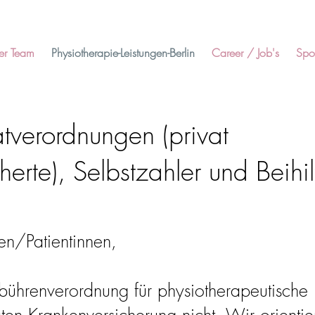
er Team
Physiotherapie-Leistungen-Berlin
Career / Job's
Spor
vatverordnungen (privat
herte),
Selbstzahler und Beihi
en/Patientinnen,
ührenverordnung für physiotherapeutische Le