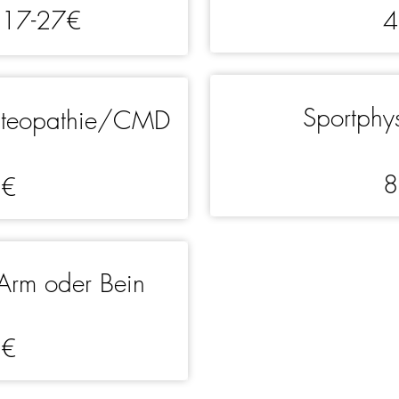
17-27€
4
e
Sportphy
steopathie/CMD
8
8€
Arm oder Bein
2€