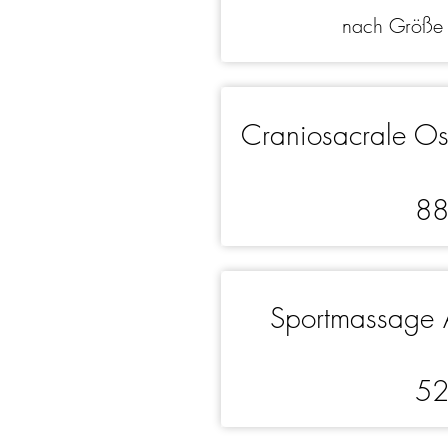
nach Größ
Craniosacrale O
8
Sportmassage 
5