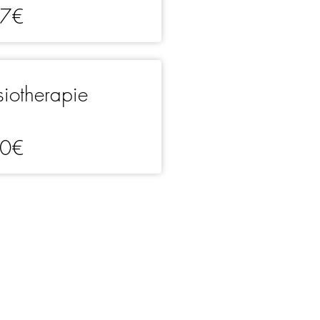
7€
siotherapie
0€