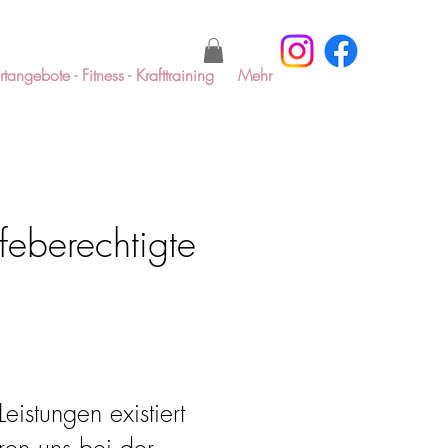
tangebote - Fitness - Krafttraining
Mehr
lfeberechtigte
istungen existiert