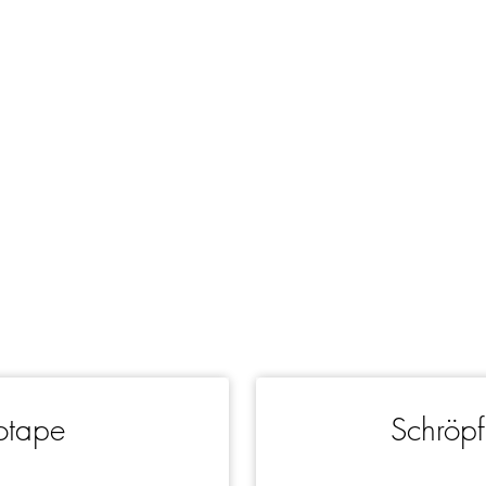
otape
Schröp