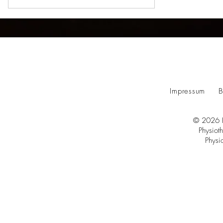
Impressum
B
© 2026 K
Physiot
Physi