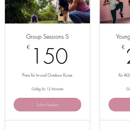
Group Sessions S
Young
150€
150
€
€
Preis für In-und Outdoor Kurse
für AL
Gültig für 12 Monate
Gü
Sofort kaufen