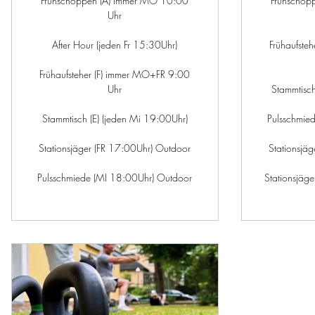
Frühschoppen (A) immer MO 10:00
Frühschop
Uhr
After Hour (jeden Fr 15:30Uhr)
Frühaufste
Frühaufsteher (F) immer MO+FR 9:00
Uhr
Stammtisch
Stammtisch (E) (jeden Mi 19:00Uhr)
Pulsschmie
Stationsjäger (FR 17:00Uhr) Outdoor
Stationsjä
Pulsschmiede (MI 18:00Uhr) Outdoor
Stationsjäg