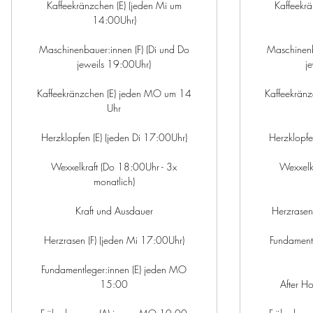
Kaffeekränzchen (E) (jeden Mi um
Kaffeekrä
14:00Uhr)
Maschinenbauer:innen (F) (Di und Do
Maschinenb
jeweils 19:00Uhr)
j
Kaffeekränzchen (E) jeden MO um 14
Kaffeekrän
Uhr
Herzklopfen (E) (jeden Di 17:00Uhr)
Herzklopfe
Wexxelkraft (Do 18:00Uhr - 3x
Wexxelk
monatlich)
Kraft und Ausdauer
Herzrasen
Herzrasen (F) (jeden Mi 17:00Uhr)
Fundament
Fundamentleger:innen (E) jeden MO
15:00
After H