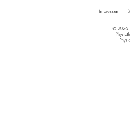
Impressum
B
© 2026 K
Physiot
Physi