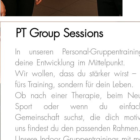
PT Group Sessions
In unseren Personal-Gruppentrainin
deine Entwicklung im Mitte
Wir wollen, dass du stärker wirst – 
fürs Training, sondern für dein Leben.
Ob nach einer Therapie, beim Neus
Sport oder wenn du einfac
Gemeinschaft suchst, die dich motiv
uns findest du den passenden Rahmen
Unsere Indoor Gruppentrainings mit 