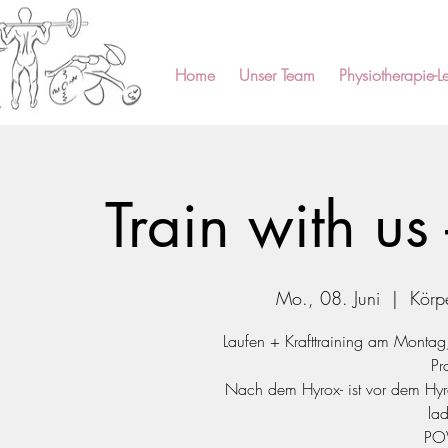
Home
Unser Team
Physiotherapie-Le
Train with u
Mo., 08. Juni
  |  
Körpe
Laufen + Krafttraining am Monta
Pr
Nach dem Hyrox- ist vor dem Hyro
la
PO