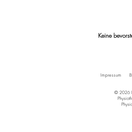
Keine bevorst
Impressum
B
© 2026 K
Physiot
Physi